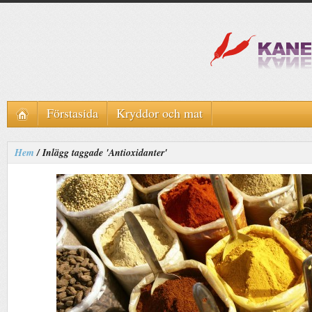
Förstasida
Kryddor och mat
Hem
/
Inlägg taggade 'Antioxidanter'