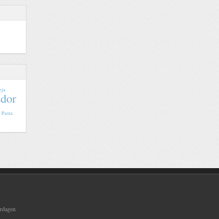
eja
dor
Pasta
ardagen