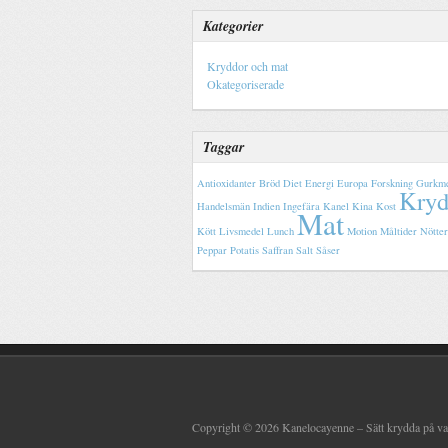
Kategorier
Kryddor och mat
Okategoriserade
Taggar
Antioxidanter
Bröd
Diet
Energi
Europa
Forskning
Gurkm
Kryd
Handelsmän
Indien
Ingefära
Kanel
Kina
Kost
Mat
Kött
Livsmedel
Lunch
Motion
Måltider
Nötter
Peppar
Potatis
Saffran
Salt
Såser
Copyright © 2026 Kanelocayenne – Sätt krydda på v